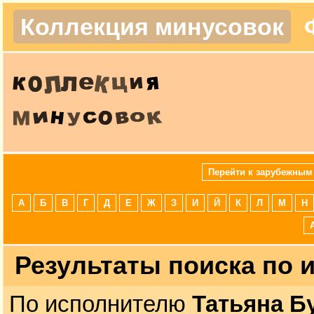
Коллекция минусовок
Перейти к зарубежным
А
Б
В
Г
Д
Е
Ж
З
И
Й
К
Л
М
Н
Результаты поиска по
По исполнителю
Татьяна Б