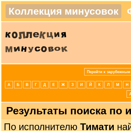
Коллекция минусовок
Перейти к зарубежным
А
Б
В
Г
Д
Е
Ж
З
И
Й
К
Л
М
Н
Результаты поиска по
По исполнителю
Тимати
най