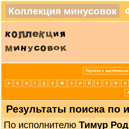
Коллекция минусовок
Перейти к зарубежным
А
Б
В
Г
Д
Е
Ж
З
И
Й
К
Л
М
Н
Результаты поиска по
По исполнителю
Тимур Род