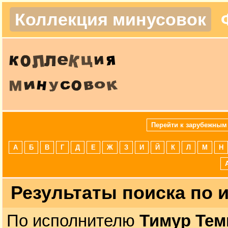
Коллекция минусовок
Перейти к зарубежным
А
Б
В
Г
Д
Е
Ж
З
И
Й
К
Л
М
Н
Результаты поиска по
По исполнителю
Тимур Тем