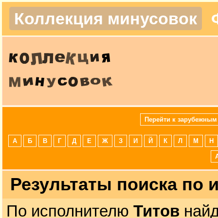
Коллекция минусовок
Перейти к зарубежным
А
Б
В
Г
Д
Е
Ж
З
И
Й
К
Л
М
Н
Результаты поиска по
По исполнителю
Титов
найд