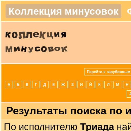
Коллекция минусовок
Перейти к зарубежным
А
Б
В
Г
Д
Е
Ж
З
И
Й
К
Л
М
Н
Результаты поиска по
По исполнителю
Триада
най