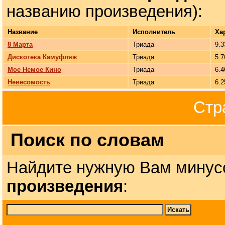
названию произведения):
Название
Исполнитель
Ха
8 Марта
Триада
9.3
Дискотека Камуфляж
Триада
5.7
Мое Немое Кино
Триада
6.4
Невесомость
Триада
6.2
Стр
Поиск по словам
Найдите нужную Вам минус
произведения
: