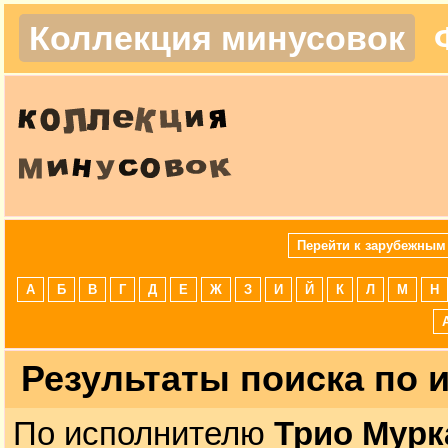
Коллекция минусовок
Перейти к зарубежным
А
Б
В
Г
Д
Е
Ж
З
И
Й
К
Л
М
Н
Результаты поиска по
По исполнителю
Трио Мурк