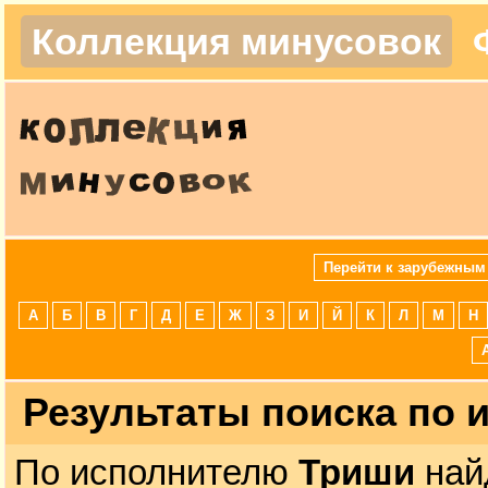
Коллекция минусовок
Перейти к зарубежным
А
Б
В
Г
Д
Е
Ж
З
И
Й
К
Л
М
Н
Результаты поиска по
По исполнителю
Триши
най