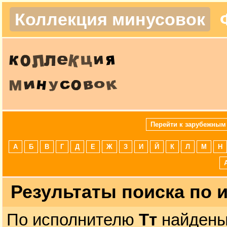
Коллекция минусовок
Перейти к зарубежным
А
Б
В
Г
Д
Е
Ж
З
И
Й
К
Л
М
Н
Результаты поиска по
По исполнителю
Тт
найдены