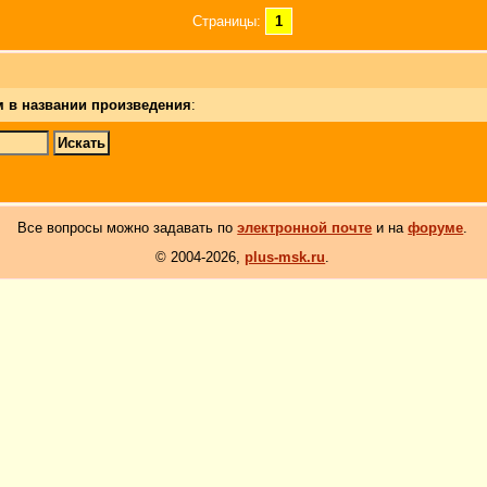
Страницы:
1
м в названии произведения
:
Все вопросы можно задавать по
электронной почте
и на
форуме
.
© 2004-2026,
plus-msk.ru
.