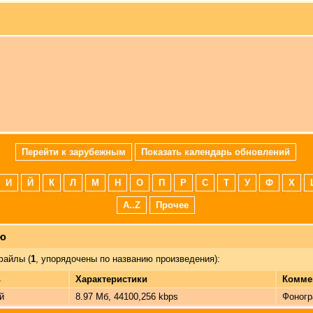
Перейти к зарубежным
Показать календарь обновлений
И
Й
К
Л
М
Н
О
П
Р
С
Т
У
Ф
Х
A..Z
Прочее
лю
айлы (
1
, упорядочены по названию произведения):
ь
Характеристики
Комме
й
8.97 Мб, 44100,256 kbps
Фоногр