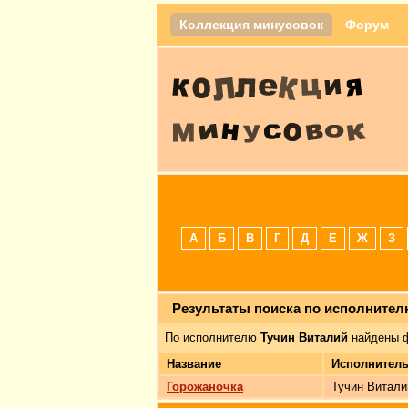
Коллекция минусовок
Форум
А
Б
В
Г
Д
Е
Ж
З
Результаты поиска по исполните
По исполнителю
Тучин Виталий
найдены ф
Название
Исполнител
Горожаночка
Тучин Витали