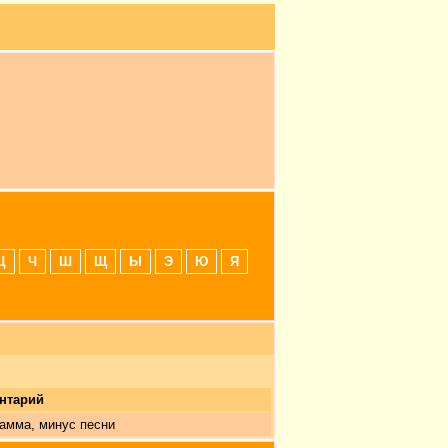
Ц
Ч
Ш
Щ
Ы
Э
Ю
Я
нтарий
амма, минус песни