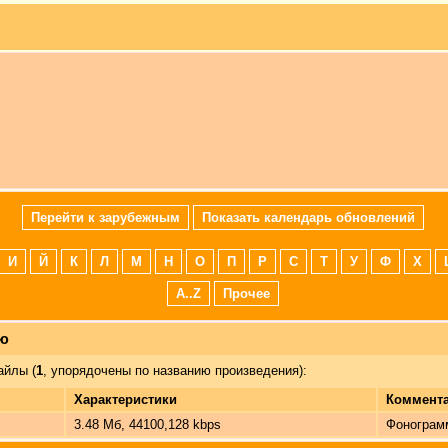
Перейти к зарубежным
Показать календарь обновлений
И
Й
К
Л
М
Н
О
П
Р
С
Т
У
Ф
Х
A..Z
Прочее
лю
йлы (
1
, упорядочены по названию произведения):
Характеристики
Коммент
3.48 Мб, 44100,128 kbps
Фонограм