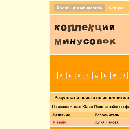
Коллекция минусовок
Форум
А
Б
В
Г
Д
Е
Ж
З
Результаты поиска по исполните
По исполнителю
Юлия Панова
найдены фа
Название
Исполнитель
Я верю
Юлия Панова