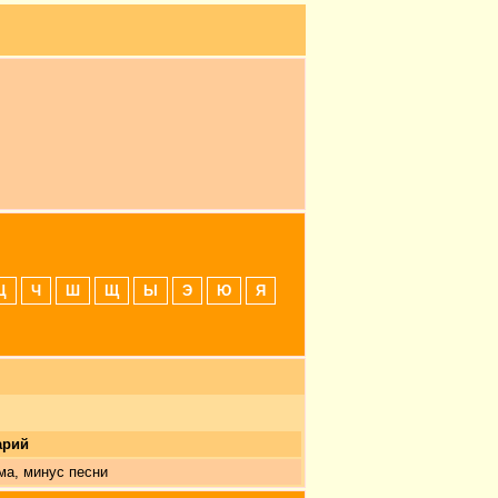
Ц
Ч
Ш
Щ
Ы
Э
Ю
Я
арий
ма, минус песни