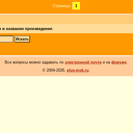
Страницы:
1
м в названии произведения
:
Все вопросы можно задавать по
электронной почте
и на
форуме
.
© 2004-2026,
plus-msk.ru
.