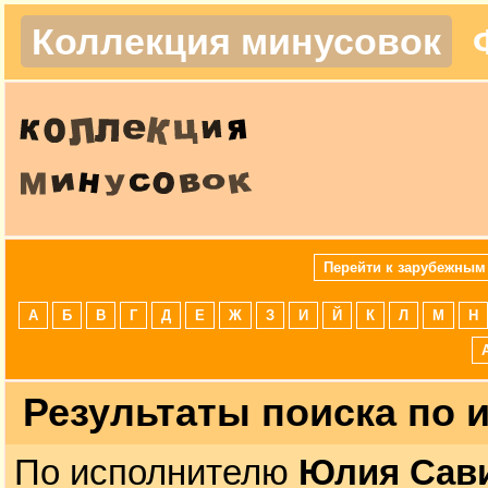
Коллекция минусовок
Перейти к зарубежным
А
Б
В
Г
Д
Е
Ж
З
И
Й
К
Л
М
Н
Результаты поиска по
По исполнителю
Юлия Сав