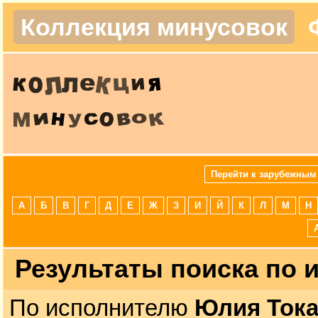
Коллекция минусовок
Перейти к зарубежным
А
Б
В
Г
Д
Е
Ж
З
И
Й
К
Л
М
Н
Результаты поиска по
По исполнителю
Юлия Тока