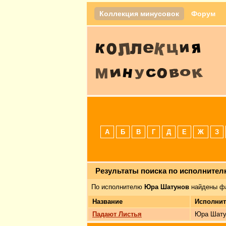
Коллекция минусовок
Форум
А
Б
В
Г
Д
Е
Ж
З
Результаты поиска по исполните
По исполнителю
Юра Шатунов
найдены ф
Название
Исполнит
Падают Листья
Юра Шату