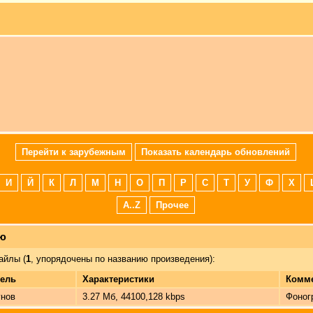
Перейти к зарубежным
Показать календарь обновлений
И
Й
К
Л
М
Н
О
П
Р
С
Т
У
Ф
Х
A..Z
Прочее
лю
айлы (
1
, упорядочены по названию произведения):
ель
Характеристики
Комм
нов
3.27 Мб, 44100,128 kbps
Фоног