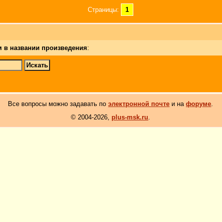
Страницы:
1
м в названии произведения
:
Все вопросы можно задавать по
электронной почте
и на
форуме
.
© 2004-2026,
plus-msk.ru
.