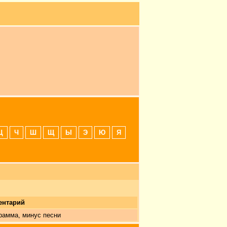
Ц
Ч
Ш
Щ
Ы
Э
Ю
Я
ентарий
рамма, минус песни