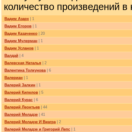
количество произведений в 
Вадим Азарх
| 1
Вадим Егоров
| 1
Вадим Казаченко
| 20
Вадим Мулерман
| 1
Вадим Усланов
| 1
Валдай
| 4
Валевская Наталья
| 2
Валентина Толкунова
| 6
Валериан
| 1
Валерий Залкин
| 1
Валерий Кипелов
| 5
Валерий Курас
| 6
Валерий Леонтьев
| 44
Валерий Меладзе
| 41
Валерий Меладзе И Виагра
| 2
Валерий Меладзе и Григорий Лепс
| 1