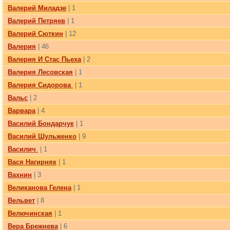
Валерий Миладзе
| 1
Валерий Петряев
| 1
Валерий Сюткин
| 12
Валерия
| 46
Валерия И Стас Пьеха
| 2
Валерия Лесовская
| 1
Валерия Сидорова
| 1
Вальс
| 2
Варвара
| 4
Василий Бондарчук
| 1
Василий Шульженко
| 9
Василич
| 1
Вася Нагирняк
| 1
Вахнин
| 3
Великанова Гелена
| 1
Вельвет
| 8
Велючинская
| 1
Вера Брежнева
| 6