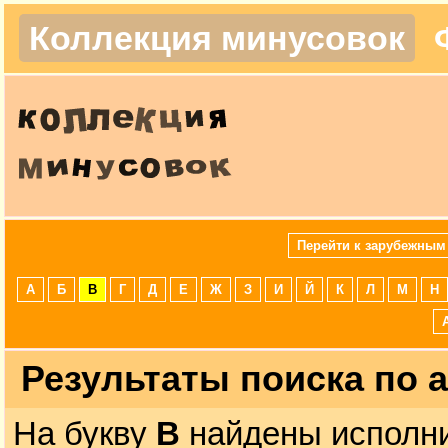
Коллекция минусовок
Перейти к зарубежным
А
Б
В
Г
Д
Е
Ж
З
И
Й
К
Л
М
Н
Результаты поиска по 
На букву
В
найдены исполни