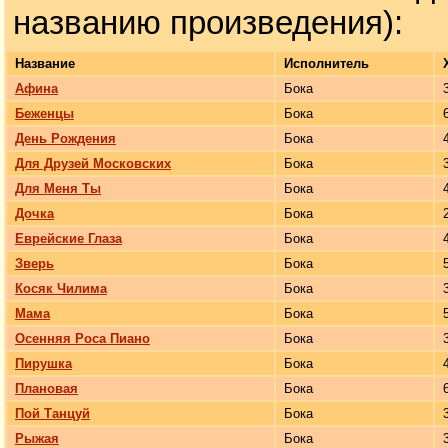
названию произведения):
Название
Исполнитель
Афина
Бока
Беженцы
Бока
День Рождения
Бока
Для Друзей Московских
Бока
Для Меня Ты
Бока
Дочка
Бока
Еврейские Глаза
Бока
Зверь
Бока
Косяк Чилима
Бока
Мама
Бока
Осенняя Роса Пиано
Бока
Пирушка
Бока
Плановая
Бока
Пой Танцуй
Бока
Рыжая
Бока