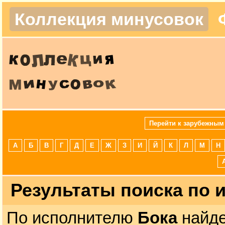
Коллекция минусовок
Перейти к зарубежным
А
Б
В
Г
Д
Е
Ж
З
И
Й
К
Л
М
Н
Результаты поиска по
По исполнителю
Бока
найде