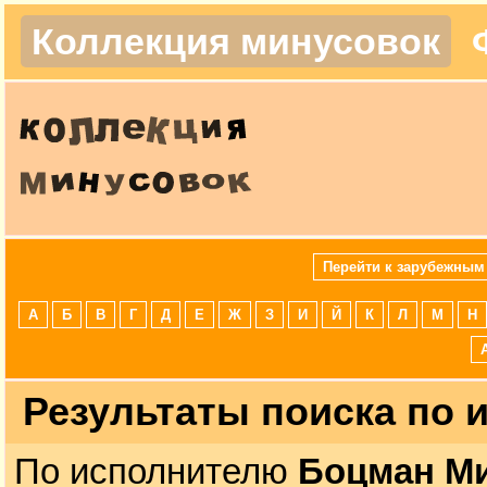
Коллекция минусовок
Перейти к зарубежным
А
Б
В
Г
Д
Е
Ж
З
И
Й
К
Л
М
Н
Результаты поиска по
По исполнителю
Боцман М