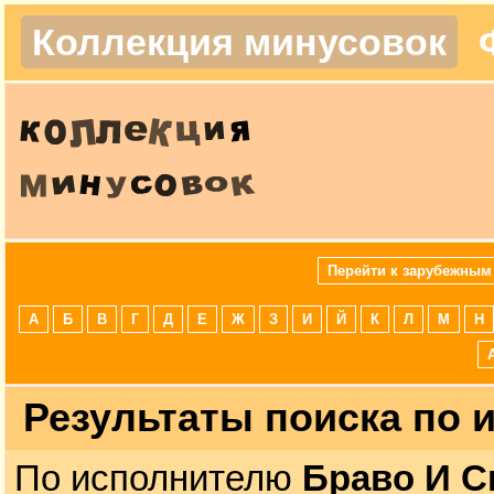
Коллекция минусовок
Перейти к зарубежным
А
Б
В
Г
Д
Е
Ж
З
И
Й
К
Л
М
Н
Результаты поиска по
По исполнителю
Браво И С