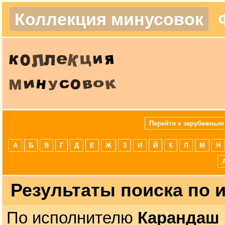
Коллекция минусовок
Перейти к зарубежным
А
Б
В
Г
Д
Е
Ж
З
И
Й
К
Л
М
Н
Результаты поиска по
По исполнителю
Карандаш