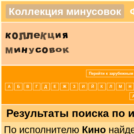
Коллекция минусовок
Перейти к зарубежным
А
Б
В
Г
Д
Е
Ж
З
И
Й
К
Л
М
Н
Результаты поиска по
По исполнителю
Кино
найде