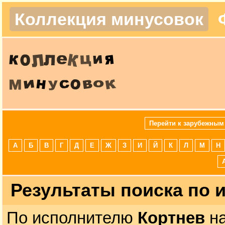
Коллекция минусовок
Перейти к зарубежным
А
Б
В
Г
Д
Е
Ж
З
И
Й
К
Л
М
Н
Результаты поиска по
По исполнителю
Кортнев
на