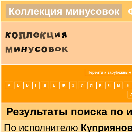
Коллекция минусовок
Перейти к зарубежным
А
Б
В
Г
Д
Е
Ж
З
И
Й
К
Л
М
Н
Результаты поиска по
По исполнителю
Куприяно