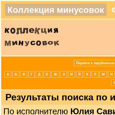
Коллекция минусовок
Перейти к зарубежным
А
Б
В
Г
Д
Е
Ж
З
И
Й
К
Л
М
Н
Результаты поиска по
По исполнителю
Юлия Сави