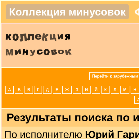
Коллекция минусовок
Перейти к зарубежным
А
Б
В
Г
Д
Е
Ж
З
И
Й
К
Л
М
Н
Результаты поиска по
По исполнителю
Юрий Гар