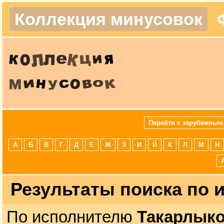
Коллекция минусовок
Перейти к зарубежным
А
Б
В
Г
Д
Е
Ж
З
И
Й
К
Л
М
Н
Результаты поиска по
По исполнителю
Такарлык