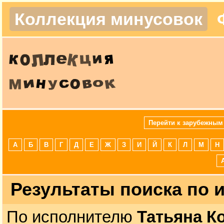
Коллекция минусовок
Перейти к зарубежным
А
Б
В
Г
Д
Е
Ж
З
И
Й
К
Л
М
Н
Результаты поиска по
По исполнителю
Татьяна К