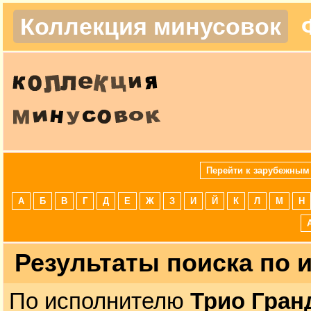
Коллекция минусовок
Перейти к зарубежным
А
Б
В
Г
Д
Е
Ж
З
И
Й
К
Л
М
Н
Результаты поиска по
По исполнителю
Трио Гран