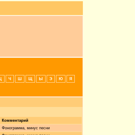
Ц
Ч
Ш
Щ
Ы
Э
Ю
Я
Комментарий
Фонограмма, минус песни