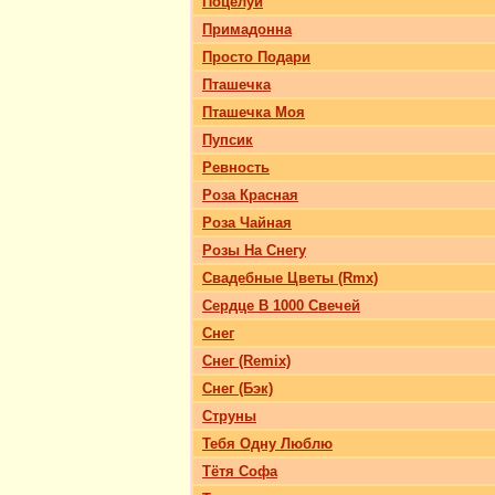
Поцелуй
Примадонна
Просто Подари
Пташечка
Пташечка Моя
Пупсик
Ревность
Роза Красная
Роза Чайная
Розы На Снегу
Свадебные Цветы (Rmx)
Сердце В 1000 Свечей
Снег
Снег (Remix)
Снег (Бэк)
Струны
Тебя Одну Люблю
Тётя Софа