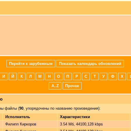
Перейти к зарубежным
Показать календарь обновлений
И
Й
К
Л
М
Н
О
П
Р
С
Т
У
Ф
Х
A..Z
Прочее
лю
ы файлы (
90
, упорядочены по названию произведения):
Исполнитель
Характеристики
Филипп Киркоров
3.54 Мб, 44100,128 kbps