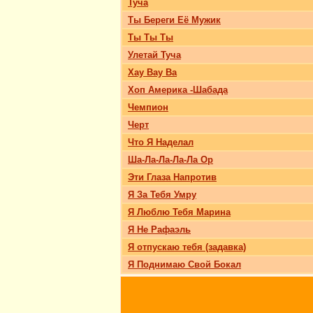
Туча
Ты Береги Её Мужик
Ты Ты Ты
Улетай Туча
Хау Вау Ва
Хоп Америка -Шабада
Чемпион
Черт
Что Я Наделал
Ша-Ла-Ла-Ла-Ла Ор
Эти Глаза Напротив
Я За Тебя Умру
Я Люблю Тебя Марина
Я Не Рафаэль
Я отпускаю тебя (задавка)
Я Поднимаю Свой Бокал