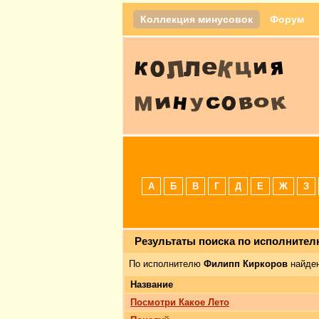
Коллекция минусовок
Форум
А
Б
В
Г
Д
Е
Ж
З
Результаты поиска по исполните
По исполнителю
Филипп Киркоров
найден
Название
Посмотри Какое Лето