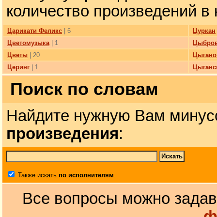
количество произведений в 
Царикати Феликс
| 6
Цуркан
Цветомузыка
| 1
Цыбро
Цветы
| 20
Цыгано
Церинг
| 1
Цыганс
Поиск по словам
Найдите нужную Вам минус
произведения
:
Также искать
по исполнителям
.
Все вопросы можно задав
ф