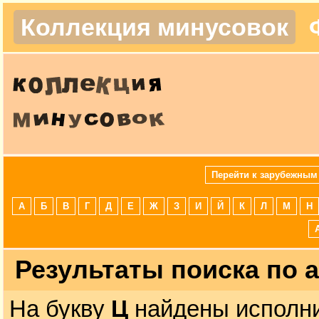
Коллекция минусовок
Перейти к зарубежным
А
Б
В
Г
Д
Е
Ж
З
И
Й
К
Л
М
Н
Результаты поиска по 
На букву
Ц
найдены исполни