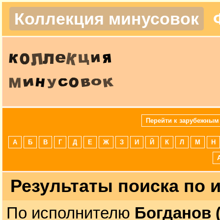
Коллекция минусовок
Перейти к зарубежным
А
Б
В
Г
Д
Е
Ж
З
И
Й
К
Л
М
Н
Результаты поиска по
По исполнителю
Богданов 