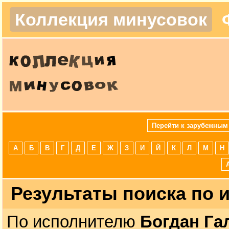
Коллекция минусовок
Перейти к зарубежным
А
Б
В
Г
Д
Е
Ж
З
И
Й
К
Л
М
Н
Результаты поиска по
По исполнителю
Богдан Га