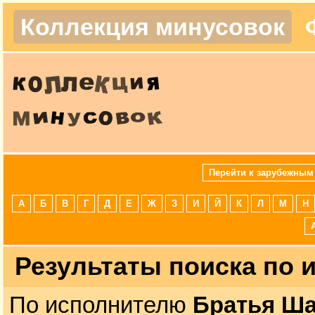
Коллекция минусовок
Перейти к зарубежным
А
Б
В
Г
Д
Е
Ж
З
И
Й
К
Л
М
Н
Результаты поиска по
По исполнителю
Братья Ш