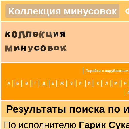
Коллекция минусовок
Перейти к зарубежным
А
Б
В
Г
Д
Е
Ж
З
И
Й
К
Л
М
Н
Результаты поиска по
По исполнителю
Гарик Сук