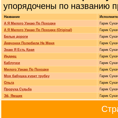
упорядочены по названию п
Название
Исполните
А Я Милого Узнаю По Походке
Гарик Сука
А Я Милого Узнаю По Походке (Original)
Гарик Сука
Белые дороги
Гарик Сука
Девчонки Полюбили Не Меня
Гарик Сука
Знаю Я Есть Края
Гарик Сука
Индеец
Гарик Сука
Каблучки
Гарик Сука
Милого Узнаю По Походке
Гарик Сука
Моя бабушка курит трубку
Гарик Сука
Ольга
Гарик Сука
Проруха Судьба
Гарик Сука
Эй, Ямщик
Гарик Сука
Стр