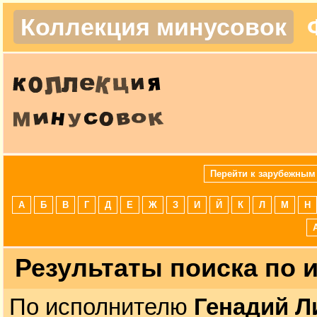
Коллекция минусовок
Перейти к зарубежным
А
Б
В
Г
Д
Е
Ж
З
И
Й
К
Л
М
Н
Результаты поиска по
По исполнителю
Генадий Л