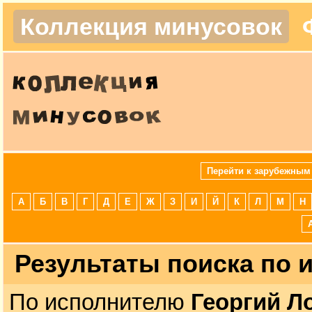
Коллекция минусовок
Перейти к зарубежным
А
Б
В
Г
Д
Е
Ж
З
И
Й
К
Л
М
Н
Результаты поиска по
По исполнителю
Георгий Л