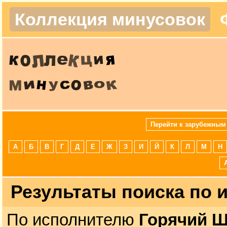
Коллекция минусовок
Перейти к зарубежным
А
Б
В
Г
Д
Е
Ж
З
И
Й
К
Л
М
Н
Результаты поиска по
По исполнителю
Горячий 