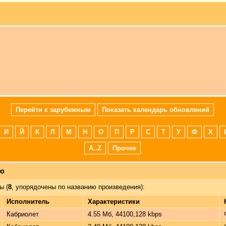
Перейти к зарубежным
Показать календарь обновлений
И
Й
К
Л
М
Н
О
П
Р
С
Т
У
Ф
Х
A..Z
Прочее
лю
ы (
8
, упорядочены по названию произведения):
Исполнитель
Характеристики
Кабриолет
4.55 Мб, 44100,128 kbps