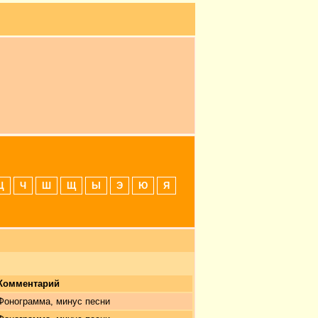
Ц
Ч
Ш
Щ
Ы
Э
Ю
Я
Комментарий
Фонограмма, минус песни