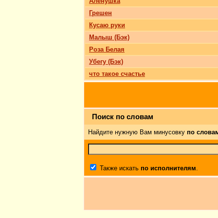
Аленушка
Грешен
Кусаю руки
Малыш (Бэк)
Роза Белая
Убегу (Бэк)
что такое счастье
Поиск по словам
Найдите нужную Вам минусовку
по слова
Также искать
по исполнителям
.