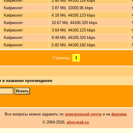
Кабриолет
2.40 Мб, 44100,128 kbps
Кабриолет
3.87 Мб, 32000,96 kbps
Кабриолет
4.18 Мб, 44100,123 kbps
Кабриолет
10.67 Мб, 44100,320 kbps
Кабриолет
3.64 Мб, 44100,123 kbps
Кабриолет
9.49 Мб, 44100,320 kbps
Кабриолет
5.82 Мб, 44100,192 kbps
Страницы:
1
м в названии произведения
:
Все вопросы можно задавать по
электронной почте
и на
форуме
.
© 2004-2026,
plus-msk.ru
.