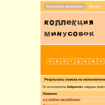
Коллекция минусовок
Форум
А
Б
В
Г
Д
Е
Ж
З
Результаты поиска по исполните
По исполнителю
Кабриолет
найдены файл
Название
а я люблю такую(блядь)