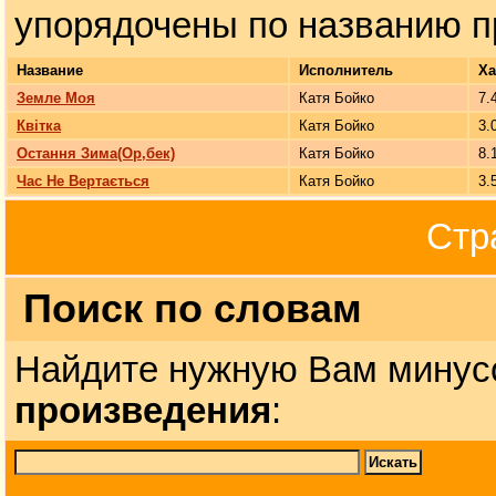
упорядочены по названию п
Название
Исполнитель
Ха
Земле Моя
Катя Бойко
7.
Квітка
Катя Бойко
3.
Остання Зима(Ор,бек)
Катя Бойко
8.
Час Не Вертається
Катя Бойко
3.
Стр
Поиск по словам
Найдите нужную Вам минус
произведения
: