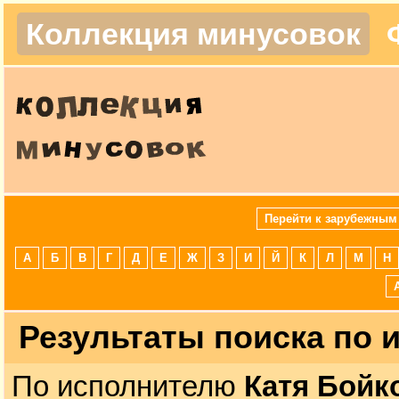
Коллекция минусовок
Перейти к зарубежным
А
Б
В
Г
Д
Е
Ж
З
И
Й
К
Л
М
Н
Результаты поиска по
По исполнителю
Катя Бойк