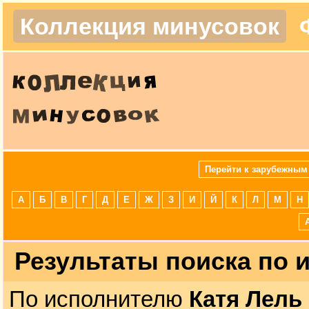
Коллекция минусовок
Перейти к зарубежным
А
Б
В
Г
Д
Е
Ж
З
И
Й
К
Л
М
Н
Результаты поиска по
По исполнителю
Катя Лель