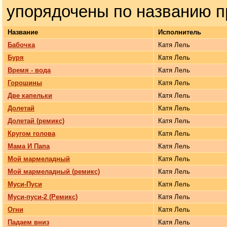
упорядочены по названию п
Название
Исполнитель
Бабочка
Катя Лель
Буря
Катя Лель
Время - вода
Катя Лель
Горошины
Катя Лель
Две капельки
Катя Лель
Долетай
Катя Лель
Долетай (ремикс)
Катя Лель
Кругом голова
Катя Лель
Мама И Папа
Катя Лель
Мой мармеладный
Катя Лель
Мой мармеладный (ремикс)
Катя Лель
Муси-Пуси
Катя Лель
Муси-пуси-2 (Ремикс)
Катя Лель
Огни
Катя Лель
Падаем вниз
Катя Лель