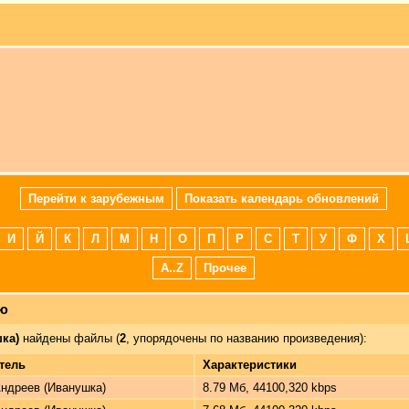
Перейти к зарубежным
Показать календарь обновлений
И
Й
К
Л
М
Н
О
П
Р
С
Т
У
Ф
Х
A..Z
Прочее
лю
ка)
найдены файлы (
2
, упорядочены по названию произведения):
тель
Характеристики
ндреев (Иванушка)
8.79 Мб, 44100,320 kbps