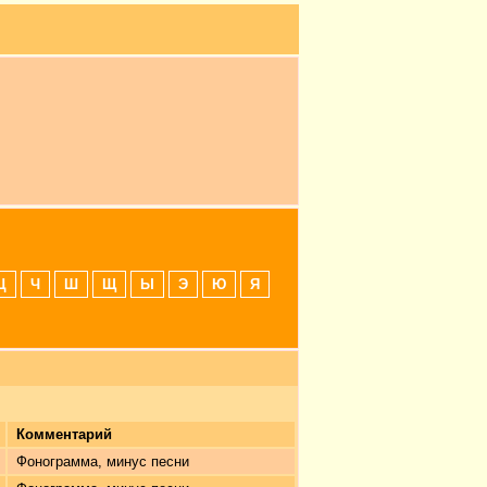
Ц
Ч
Ш
Щ
Ы
Э
Ю
Я
Комментарий
Фонограмма, минус песни