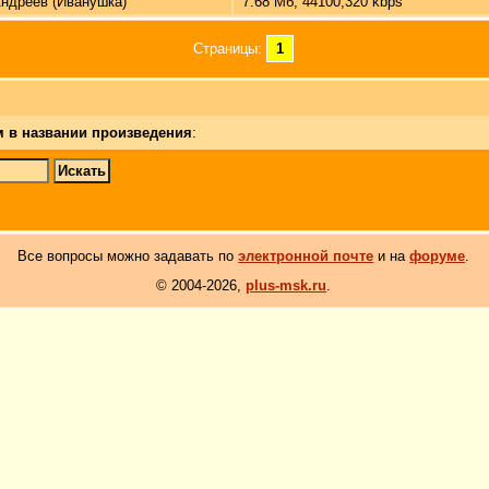
ндреев (Иванушка)
7.68 Мб, 44100,320 kbps
Страницы:
1
м в названии произведения
:
Все вопросы можно задавать по
электронной почте
и на
форуме
.
© 2004-2026,
plus-msk.ru
.