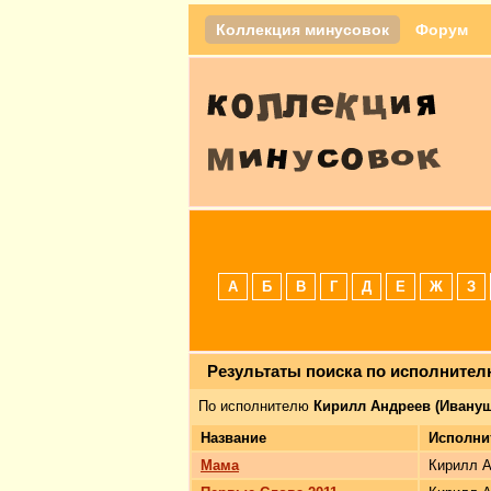
Коллекция минусовок
Форум
А
Б
В
Г
Д
Е
Ж
З
Результаты поиска по исполните
По исполнителю
Кирилл Андреев (Ивануш
Название
Исполни
Мама
Кирилл А