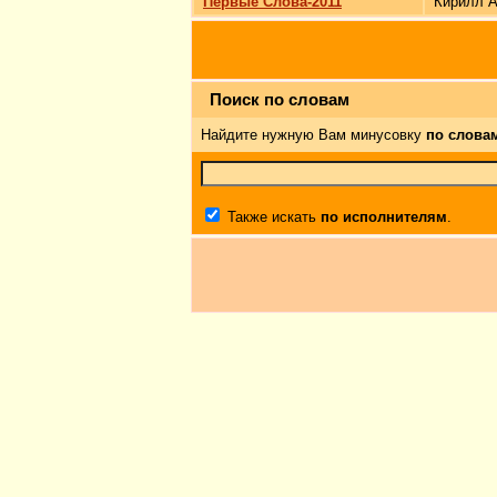
Первые Слова-2011
Кирилл А
Поиск по словам
Найдите нужную Вам минусовку
по слова
Также искать
по исполнителям
.