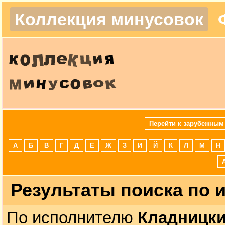
Коллекция минусовок
Перейти к зарубежным
А
Б
В
Г
Д
Е
Ж
З
И
Й
К
Л
М
Н
Результаты поиска по
По исполнителю
Кладницк