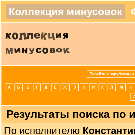
Коллекция минусовок
Перейти к зарубежным
А
Б
В
Г
Д
Е
Ж
З
И
Й
К
Л
М
Н
Результаты поиска по
По исполнителю
Константи