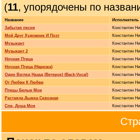
(
11
, упорядочены по назван
Название
Исполнитель
Забытая песня
Константин Н
Мой Друг Художник И Поэт
Константин Н
Музыкант
Константин Н
Музыкант 2
Константин Н
Ночная Птица
Константин Н
Ночная Птица (Нарезка)
Константин Н
Один Взгляд Назад (Ветерок) (Back-Vocal)
Константин Н
От Любви К Любви
Константин Н
Птицы Белые Мои
Константин Н
Растаяла Дымка Сквозная
Константин Н
Спи, Душа Моя
Константин Н
Стр