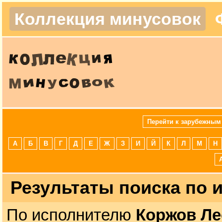
Коллекция минусовок
Перейти к зарубежным
А
Б
В
Г
Д
Е
Ж
З
И
Й
К
Л
М
Н
Результаты поиска по
По исполнителю
Коржов Л