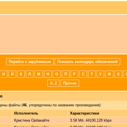
Перейти к зарубежным
Показать календарь обновлений
И
Й
К
Л
М
Н
О
П
Р
С
Т
У
Ф
Х
A..Z
Прочее
лю
ены файлы (
46
, упорядочены по названию произведения):
Исполнитель
Характеристики
Кристина Орбакайте
3.58 Мб, 44100,128 kbps