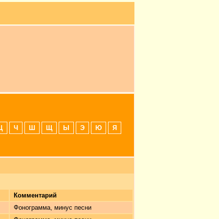
Ц
Ч
Ш
Щ
Ы
Э
Ю
Я
Комментарий
Фонограмма, минус песни