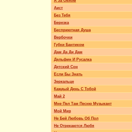
А За Окном
Аист
Без Тебя
Березка
Бесприютная Душа
Вербочки
Губки Бантиком
Дам Да Ди Дам
Дельфин И Русалка
Детский Сон
Если Бы Знать
Зеркальце
Каждый День С Тобой
Май 2
Мне Пел Там Песню Музыкант
Мой Мир
Не Бей Любовь Об Пол
Не Отрекаются Любя