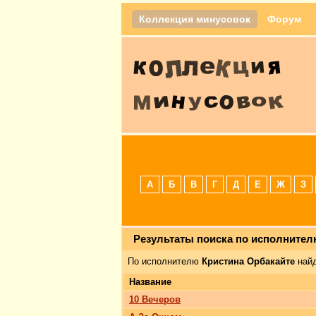
Коллекция минусовок
Форум
А
Б
В
Г
Д
Е
Ж
З
Результаты поиска по исполните
По исполнителю
Кристина Орбакайте
найд
Название
10 Вечеров