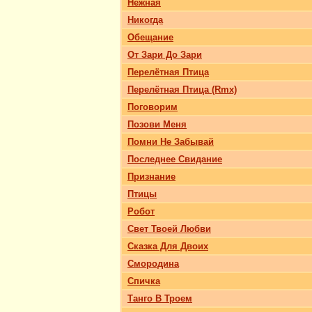
Нежная
Никогда
Обещание
От Зари До Зари
Перелётная Птица
Перелётная Птица (Rmx)
Поговорим
Позови Меня
Помни Не Забывай
Последнее Свидание
Признание
Птицы
Робот
Свет Твоей Любви
Сказка Для Двоих
Смородина
Спичка
Танго В Троем