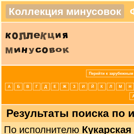
Коллекция минусовок
Перейти к зарубежным
А
Б
В
Г
Д
Е
Ж
З
И
Й
К
Л
М
Н
Результаты поиска по
По исполнителю
Кукарская