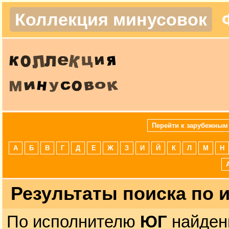
Коллекция минусовок
Перейти к зарубежным
А
Б
В
Г
Д
Е
Ж
З
И
Й
К
Л
М
Н
Результаты поиска по
По исполнителю
ЮГ
найден