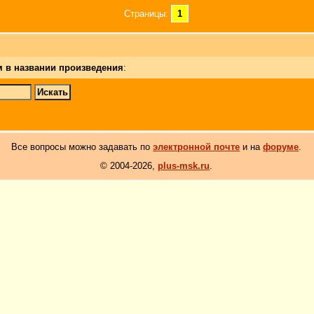
Страницы:
1
м в названии произведения
:
Все вопросы можно задавать по
электронной почте
и на
форуме
.
© 2004-2026,
plus-msk.ru
.