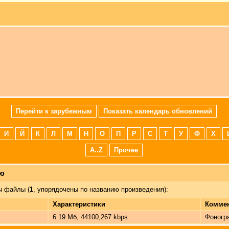
Перейти к зарубежным
Показать календарь обновлений
И
Й
К
Л
М
Н
О
П
Р
С
Т
У
Ф
Х
A..Z
Прочее
лю
 файлы (
1
, упорядочены по названию произведения):
Характеристики
Комме
6.19 Мб, 44100,267 kbps
Фоногр