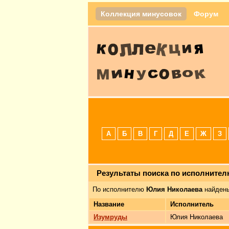
Коллекция минусовок
Форум
А
Б
В
Г
Д
Е
Ж
З
Результаты поиска по исполните
По исполнителю
Юлия Николаева
найдены
Название
Исполнитель
Изумруды
Юлия Николаева