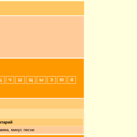
Ц
Ч
Ш
Щ
Ы
Э
Ю
Я
нтарий
амма, минус песни