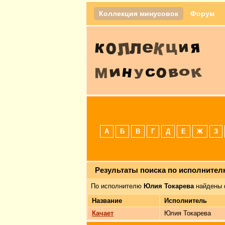
Коллекция минусовок
Форум
А
Б
В
Г
Д
Е
Ж
З
Результаты поиска по исполните
По исполнителю
Юлия Токарева
найдены 
Название
Исполнитель
Качает
Юлия Токарева