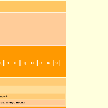
Ц
Ч
Ш
Щ
Ы
Э
Ю
Я
арий
ма, минус песни