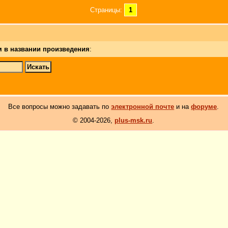
Страницы:
1
м в названии произведения
:
Все вопросы можно задавать по
электронной почте
и на
форуме
.
© 2004-2026,
plus-msk.ru
.