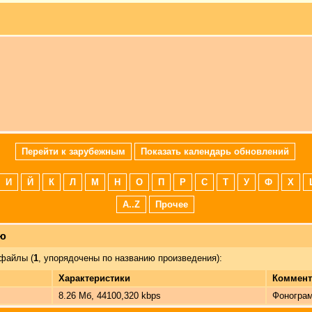
Перейти к зарубежным
Показать календарь обновлений
И
Й
К
Л
М
Н
О
П
Р
С
Т
У
Ф
Х
A..Z
Прочее
лю
файлы (
1
, упорядочены по названию произведения):
Характеристики
Коммент
8.26 Мб, 44100,320 kbps
Фонограм