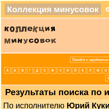
Коллекция минусовок
Перейти к зарубежным
А
Б
В
Г
Д
Е
Ж
З
И
Й
К
Л
М
Н
Результаты поиска по
По исполнителю
Юрий Кук