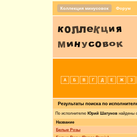
Коллекция минусовок
Форум
А
Б
В
Г
Д
Е
Ж
З
Результаты поиска по исполните
По исполнителю
Юрий Шатунов
найдены 
Название
Белые Розы