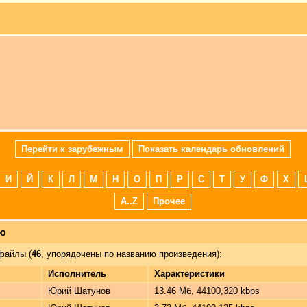
Перейти к зарубежным
Показать календарь обновлений
И
Й
К
Л
М
Н
О
П
Р
С
Т
У
Ф
Х
A..Z
Прочее
лю
файлы (
46
, упорядочены по названию произведения):
Исполнитель
Характеристики
Юрий Шатунов
13.46 Мб, 44100,320 kbps