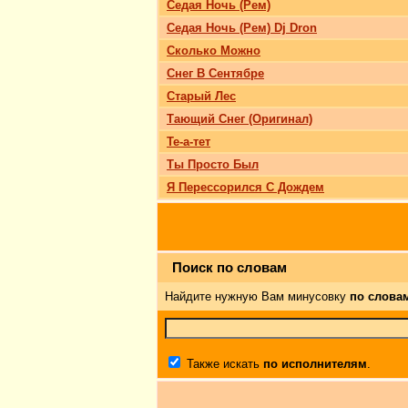
Седая Ночь (Рем)
Седая Ночь (Рем) Dj Dron
Сколько Можно
Снег В Сентябре
Старый Лес
Тающий Снег (Оригинал)
Те-а-тет
Ты Просто Был
Я Перессорился С Дождем
Поиск по словам
Найдите нужную Вам минусовку
по слова
Также искать
по исполнителям
.