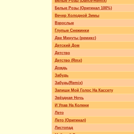
Белые Розы (Dance-Remix)
Белые Розы (Оригинал 100%)
Вечер Холодной Зимы
Взрослые
Глупые Снежинки
Две Минуты (ремикс)
Детский Дом
Детство
Детство (Rmx)
Дождь
Забудь
Забудь(Remix)
Запиши Мой Голос На Кассету
Звёздная Ночь
И Упав На Колени
Лето
Лето (Оригинал)
Листопад