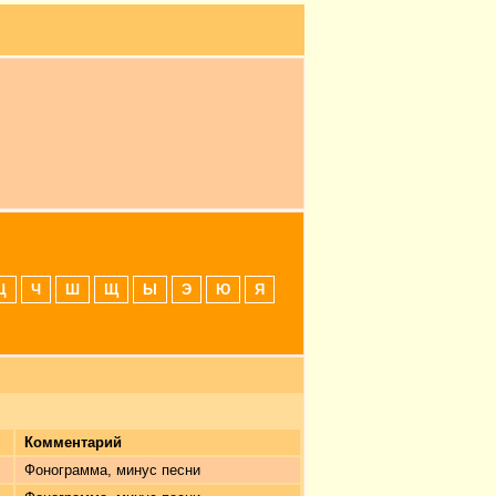
Ц
Ч
Ш
Щ
Ы
Э
Ю
Я
Комментарий
Фонограмма, минус песни