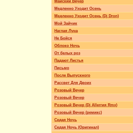
Майский Вечер
Медленно Уходит Осень
Медленно Уходит Осень (Dj Dron)
Мой Зайчик
Наглая Луна
Не Бойся
Облоко Ночь
От белых роз
Падают Листья
Письмо
После Выпускного
Рассвет Для Двоих
Розовый Вечер
Розовый Вечер
Розовый Вечер (Dj Allerгия Rmx)
Розовый Вечер (ремикс)
Седая Ночь
Седая Ночь (Оригинал)